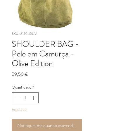
SKU: #139_OLIV
SHOULDER BAG -
Pele em Camurça -
Olive Edition
Preço
59,50 €
Quantidade
*
Esgotado
Notifique-me quando estiver disponível