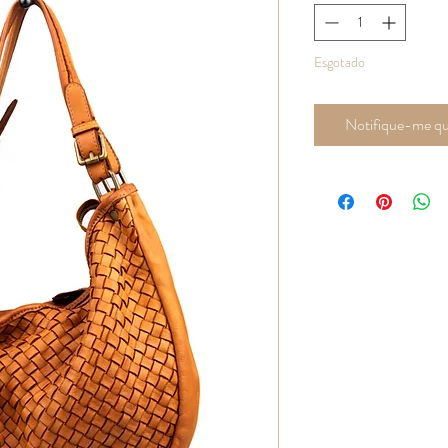
Esgotado
Notifique-me qua